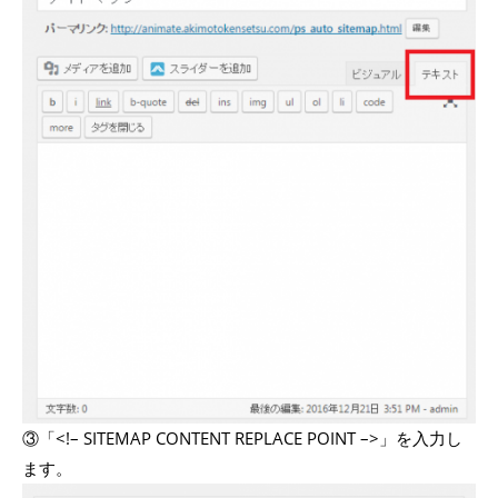
③「<!– SITEMAP CONTENT REPLACE POINT –>」を入力し
ます。