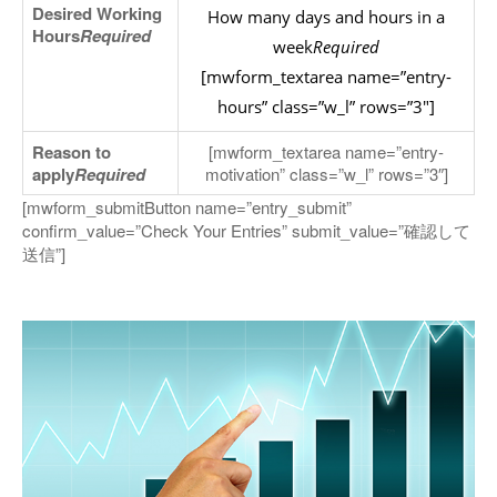
Desired Working
How many days and hours in a
Hours
Required
week
Required
[mwform_textarea name=”entry-
hours” class=”w_l” rows=”3″]
Reason to
[mwform_textarea name=”entry-
apply
Required
motivation” class=”w_l” rows=”3″]
[mwform_submitButton name=”entry_submit”
confirm_value=”Check Your Entries” submit_value=”確認して
送信”]