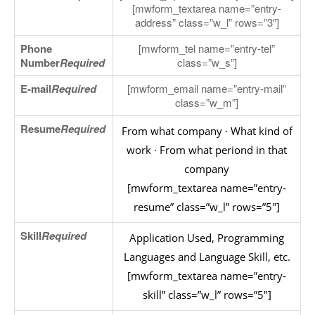
[mwform_textarea name=”entry-
address” class=”w_l” rows=”3″]
Phone
[mwform_tel name=”entry-tel”
Number
Required
class=”w_s”]
E-mail
Required
[mwform_email name=”entry-mail”
class=”w_m”]
Resume
Required
From what company · What kind of
work · From what periond in that
company
[mwform_textarea name=”entry-
resume” class=”w_l” rows=”5″]
Skill
Required
Application Used, Programming
Languages and Language Skill, etc.
[mwform_textarea name=”entry-
skill” class=”w_l” rows=”5″]