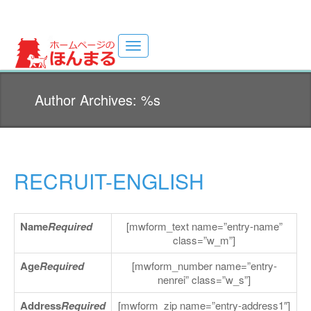
Toggle
navigation
ホームページ制作サイト(・ω・U)
Author Archives: %s
RECRUIT-ENGLISH
Name
Required
[mwform_text name=”entry-name”
class=”w_m”]
Age
Required
[mwform_number name=”entry-
nenrei” class=”w_s”]
Address
Required
[mwform_zip name=”entry-address1″]