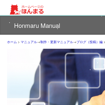
•
ホームページ制作サイト(・ω・U)
Honmaru Manual
ホーム
>
マニュアル
→
制作・更新マニュアル
→
ブログ（投稿）編
•
•
•
•