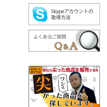
•
•
•
•
•
•
•
•
•