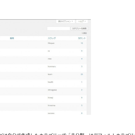
•
•
•