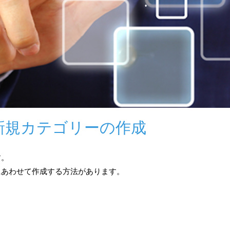
•
•
•
新規カテゴリーの作成
•
•
•
す。
にあわせて作成する方法があります。
•