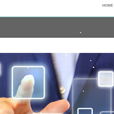
•
HOME
•
•
>
•
•
•
•