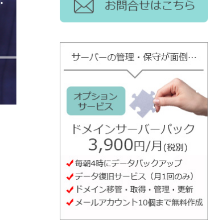
•
•
•