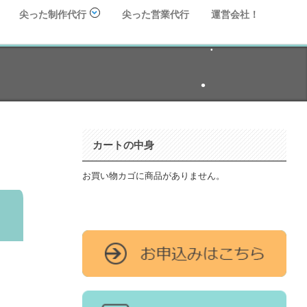
尖った制作代行
尖った営業代行
運営会社！
•
•
•
•
カートの中身
•
•
•
お買い物カゴに商品がありません。
•
•
•
•