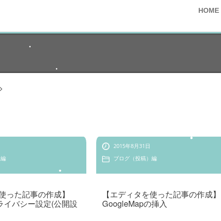
HOME
•
•
>
•
•
2015年8月31日
）編
ブログ（投稿）編
•
使った記事の作成】
【エディタを使った記事の作成】
のプライバシー設定(公開設
GoogleMapの挿入
•