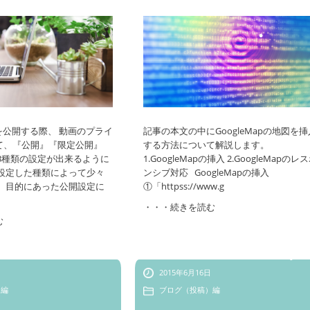
•
画を公開する際、 動画のプライ
記事の本文の中にGoogleMapの地図を挿
て、『公開』『限定公開』
する方法について解説します。
3種類の設定が出来るように
1.GoogleMapの挿入 2.GoogleMapのレ
 設定した種類によって少々
ンシブ対応 GoogleMapの挿入
、 目的にあった公開設定に
①「httpss://www.g
•
•
・・・続きを読む
む
2015年6月16日
•
）編
ブログ（投稿）編
•