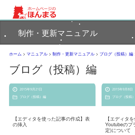
ホームページ制作サイト(・ω・U)
制作・更新マニュアル
ホーム
>
マニュアル
>
制作・更新マニュアル
>
ブログ（投稿）編
•
•
•
ブログ（投稿）編
•
•
2015年9月21日
2015年9月8日
•
ブログ（投稿）編
ブログ（投稿
•
【エディタを使った記事の作成】表
【エディタを
の挿入
Youtube
定)について