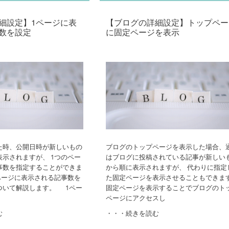
•
細設定】1ページに表
【ブログの詳細設定】トップペー
数を設定
に固定ページを表示
•
•
•
•
た時、公開日時が新しいもの
ブログのトップページを表示した場合、
示されますが、 1つのペー
はブログに投稿されている記事が新しい
•
事数を指定することができま
から順に表示されますが、 代わりに指定
ページに表示される記事数を
た固定ページを表示させることもできま
ついて解説します。 1ペー
固定ページを表示することでブログのト
ページにアクセスし
む
・・・続きを読む