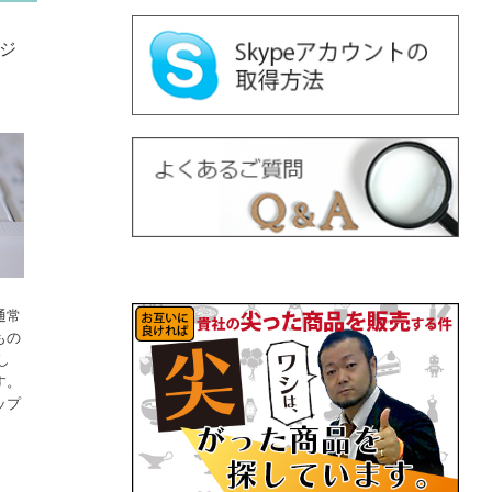
ジ
•
•
•
通常
もの
•
し
•
す。
ップ