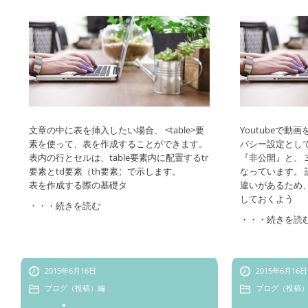
•
•
•
文章の中に表を挿入したい場合、 <table>要
Youtubeで動
素を使って、表を作成することができます。
バシー設定とし
•
表内の行とセルは、table要素内に配置するtr
『非公開』と、 
要素とtd要素（th要素）で示します。
なっています。
表を作成する際の基礎タ
違いがあるため
しておくよう
・・・続きを読む
・・・続きを読
•
2015年6月16日
2015年6月16日
ブログ（投稿）編
ブログ（投稿