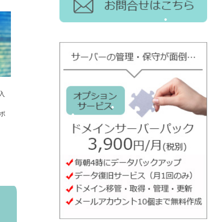
•
入
•
•
スポ
•
•