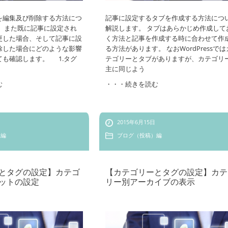
を編集及び削除する方法につ
記事に設定するタブを作成する方法につ
。 また既に記事に設定され
解説します。 タブはあらかじめ作成して
更した場合、そして記事に設
く方法と記事を作成する時に合わせて作
除した場合にどのような影響
る方法があります。 なおWordPressでは
ても確認します。 1.タグ
テゴリーとタブがありますが、カテゴリ
主に同じよう
む
・・・続きを読む
2015年6月15日
）編
ブログ（投稿）編
とタグの設定】カテゴ
【カテゴリーとタグの設定】カテ
ットの設定
リー別アーカイブの表示