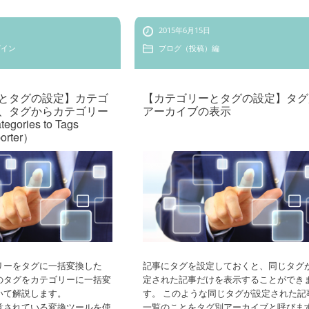
2015年6月15日
グイン
ブログ（投稿）編
とタグの設定】カテゴ
【カテゴリーとタグの設定】タグ
、タグからカテゴリー
アーカイブの表示
ories to Tags
porter）
リーをタグに一括変換した
記事にタグを設定しておくと、同じタグ
のタグをカテゴリーに一括変
定された記事だけを表示することができ
いて解説します。
す。 このような同じタグが設定された記
で用意されている変換ツールを使
一覧のことをタグ別アーカイブと呼びま