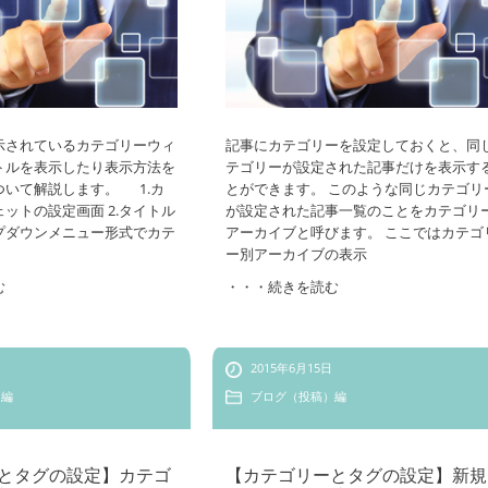
示されているカテゴリーウィ
記事にカテゴリーを設定しておくと、同
トルを表示したり表示方法を
テゴリーが設定された記事だけを表示す
ついて解説します。 1.カ
とができます。 このような同じカテゴリ
ットの設定画面 2.タイトル
が設定された記事一覧のことをカテゴリ
ップダウンメニュー形式でカテ
アーカイブと呼びます。 ここではカテゴ
ー別アーカイブの表示
む
・・・続きを読む
2015年6月15日
）編
ブログ（投稿）編
とタグの設定】カテゴ
【カテゴリーとタグの設定】新規