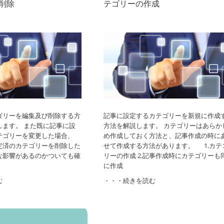
削除
テゴリーの作成
ゴリーを編集及び削除する方
記事に設定するカテゴリーを新規に作成
します。 また既に記事に設
方法を解説します。 カテゴリーはあらか
テゴリーを変更した場合、
め作成しておく方法と、記事作成の時に
定済のカテゴリーを削除した
せて作成する方法があります。 1.カテ
な影響があるのかついても確
リーの作成 2.記事作成時にカテゴリーも
に作成
む
・・・続きを読む