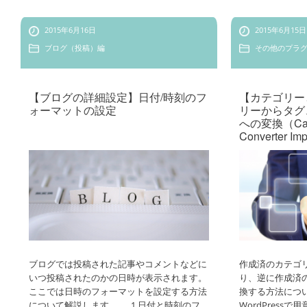
2015年6月16日
2015年6月15日
ブログ（投稿）編
その他のプラ
【ブログの詳細設定】日付/時刻のフ
【カテゴリー
ォーマットの設定
リーからタグ
への変換（Categ
Converter Im
ブログでは投稿された記事やコメントなどに
作成済のカテゴ
いつ投稿されたのかの日時が表示されます。
り、逆に作成済
ここでは日時のフォーマットを設定する方法
換する方法につ
について解説します。 1.日付と時刻のフ
WordPress