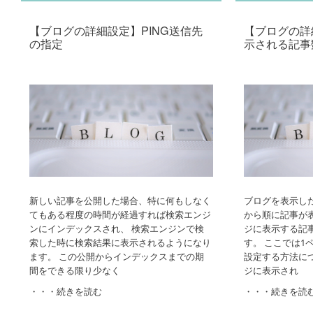
【ブログの詳細設定】PING送信先
【ブログの詳
の指定
示される記事
•
新しい記事を公開した場合、特に何もしなく
ブログを表示し
てもある程度の時間が経過すれば検索エンジ
から順に記事が表
ンにインデックスされ、 検索エンジンで検
ジに表示する記
索した時に検索結果に表示されるようになり
す。 ここでは1
ます。 この公開からインデックスまでの期
設定する方法に
間をできる限り少なく
ジに表示され
・・・続きを読む
・・・続きを読