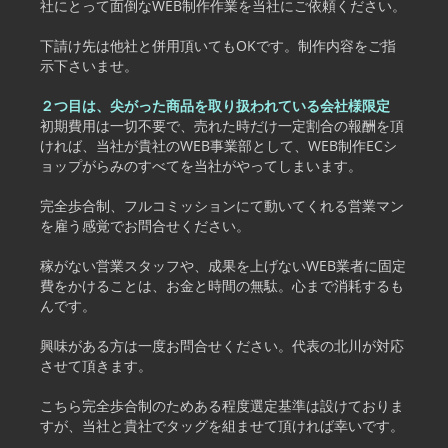
社にとって面倒なWEB制作作業を当社にご依頼ください。
下請け先は他社と併用頂いてもOKです。制作内容をご指
示下さいませ。
２つ目は、尖がった商品を取り扱われている会社様限定
初期費用は一切不要で、売れた時だけ一定割合の報酬を頂
ければ、当社が貴社のWEB事業部として、WEB制作ECシ
ョップがらみのすべてを当社がやってしまいます。
完全歩合制、フルコミッションにて動いてくれる営業マン
を雇う感覚でお問合せください。
稼がない営業スタッフや、成果を上げないWEB業者に固定
費をかけることは、お金と時間の無駄。心まで消耗するも
んです。
興味がある方は一度お問合せください。代表の北川が対応
させて頂きます。
こちら完全歩合制のためある程度選定基準は設けておりま
すが、当社と貴社でタッグを組ませて頂ければ幸いです。