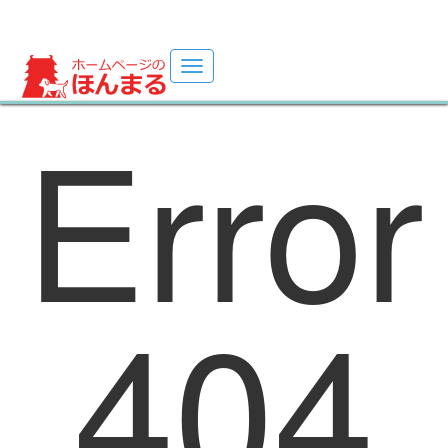
Toggle
navigation
Error
ホームページ制作サイト(・ω・U)
404