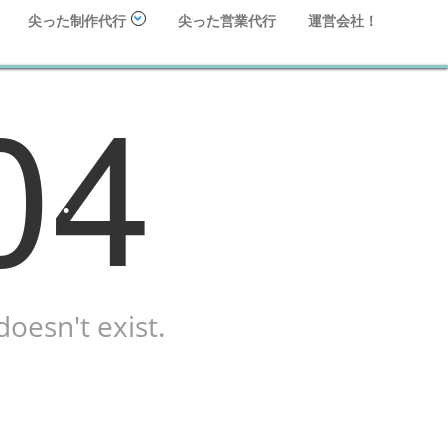
尖った制作代行
尖った営業代行
運営会社！
•
04
•
•
•
•
oesn't exist.