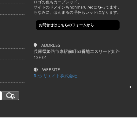
ロゴの色もカープレッド。
サイトのドメインもhonmaru.redになってます。
ちなみに、ほんまるの毛色もレッドになります。
•
お問合せはこちらのフォームから
ADDRESS
兵庫県姫路市東駅前町63番地エスリード姫路
13F-01
WEBSITE
Reクリエイト株式会社
•