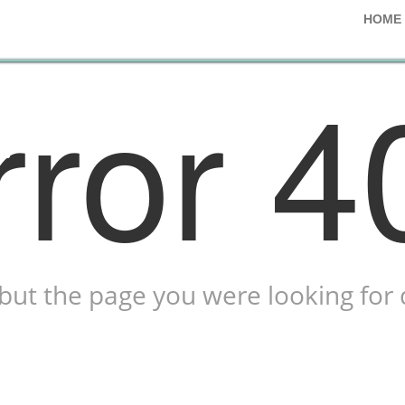
•
HOME
•
rror 4
•
•
 but the page you were looking for d
•
•