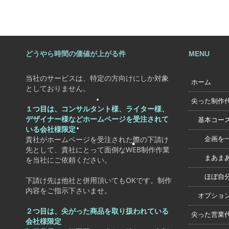
•
•
•
•
どうやら時間の価値が上がる件
MENU
•
当社のサービスは、特定の方向けにしか対象
ホーム
としておりません。
尖った制作
•
１つ目は、コンサルタント様、ライター様、
デザイナー様などホームページを受注されて
基本コース
•
いる会社様限定
貴社がホームページを受注された際の下請け
企画を一緒
先として、貴社にとって面倒なWEB制作作業
•
まあまあ自
を当社にご依頼ください。
•
ほぼ自分で
下請け先は他社と併用頂いてもOKです。制作
内容をご指示下さいませ。
オプション
２つ目は、尖がった商品を取り扱われている
尖った営業
会社様限定