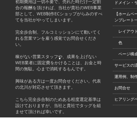
初期費用は一切不要で、売れた時だけ一定割
ドメイン・
合の報酬を頂ければ、当社が貴社のWEB事業
•
部として、WEB制作ECショップがらみのすべ
【ホームペ
てを当社がやってしまいます。
ンプレート
完全歩合制、フルコミッションにて動いてく
レイアウ
れる営業マンを雇う感覚でお問合せくださ
色
い。
ページ構
稼がない営業スタッフや、成果を上げない
WEB業者に固定費をかけることは、お金と時
サービスの
間の無駄。心まで消耗するもんです。
運用例、制
•
興味がある方は一度お問合せください。代表
の北川が対応させて頂きます。
お問合せ
こちら完全歩合制のためある程度選定基準は
ヒアリング
設けておりますが、当社と貴社でタッグを組
ませて頂ければ幸いです。
@ 2015 honmaru.red|Theme Developed By
honmaru.red