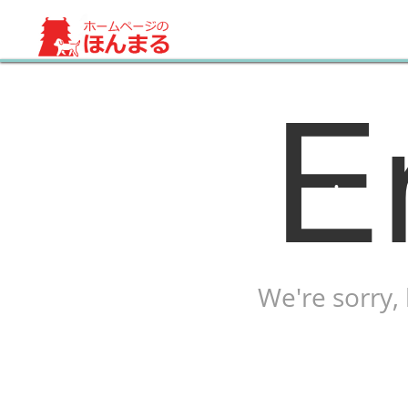
•
•
E
ホームページ制作サイト(・ω・U)
•
•
•
•
•
•
We're sorry,
•
•