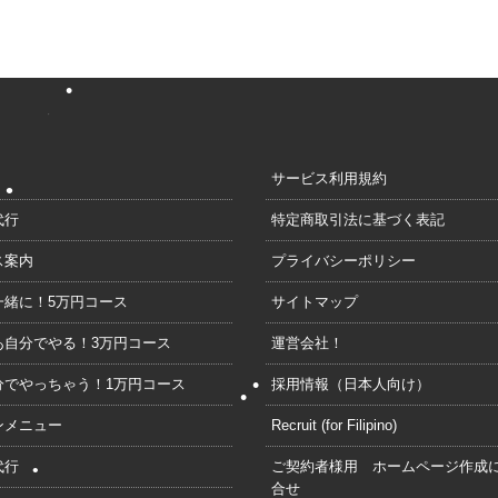
•
サービス利用規約
代行
特定商取引法に基づく表記
案内
プライバシーポリシー
に！5万円コース
サイトマップ
•
分でやる！3万円コース
運営会社！
やっちゃう！1万円コース
採用情報（日本人向け）
メニュー
Recruit (for Filipino)
•
•
代行
ご契約者様用 ホームページ作成
•
合せ