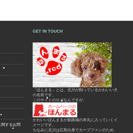
•
GET IN TOUCH
•
「ほんまる」とは、北川が飼っているかわいい犬
の名前です。
このサイトのロゴなんですが、
•
•
かわいいほんまるが姫路城の本丸に入っていくイ
に関するお問
メージです。
•
ちなみに北川は広島出身でカープファンのため、